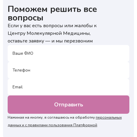
Поможем решить все
₽
вопросы
Если у вас есть вопросы или жалобы к
Нажимая на кнопку, я подтверждаю, что согласен
с условиями обработки персональных данных и
₽
Центру Молекулярной Медицины,
подтверждаю согласие на получение ответа, а также
ознакомлен с правилами подготовки к исследованиям
оставьте заявку — и мы перезвоним
Нажимая на кнопку, я подтверждаю, что согласен
с условиями обработки персональных данных и
подтверждаю согласие на получение ответа, а также
ознакомлен с правилами подготовки к исследованиям
Нажимая на кнопку, я соглашаюсь на обработку
персональных
данных и с правилами пользования Платформой